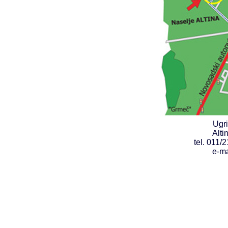
Ugr
Alti
tel. 011
e-ma